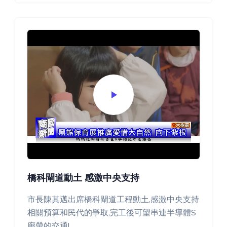
橋科閘道動土 感激中央支持
市長陳其邁出席橋科閘道工程動土,感激中央支持
相關預算和民代的爭取,完工後可望串連半導體S
廊帶的交通!