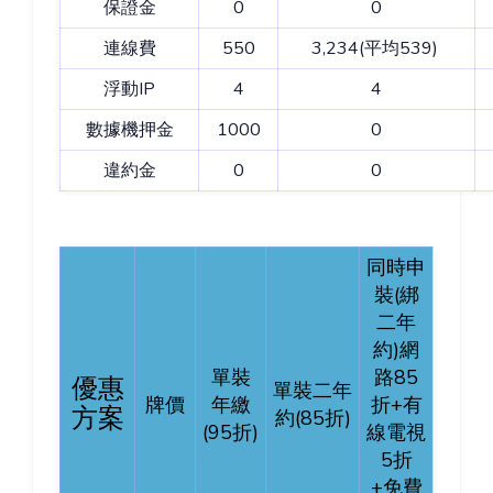
保證金
0
0
連線費
550
3,234
(平均539)
浮動IP
4
4
數據機押金
1000
0
違約金
0
0
同時申
裝(綁
二年
約)網
單裝
路85
優惠
單裝二年
牌
價
年繳
折+有
方案
約(85折)
(95折)
線電視
5折
+免費