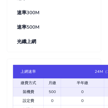
速率300M
速率500M
光纖上網
上網速率
24M（
繳費方式
月繳
半年繳
裝機費
500
0
設定費
0
0