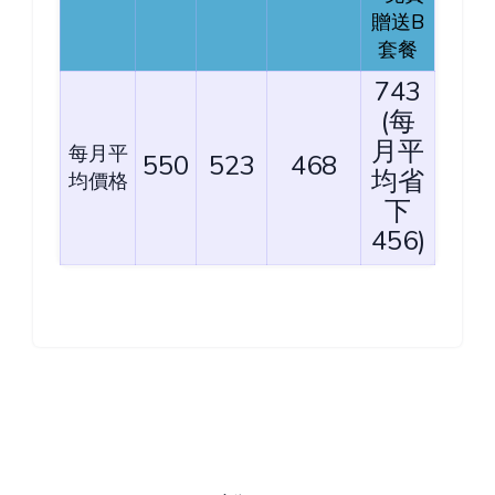
贈送B
套餐
743
(每
月平
每月平
550
523
468
均省
均價格
下
456)