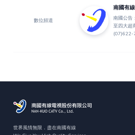
南國有線
南國公告
數位頻道
至四大超
(07)62
世界風情無限．盡在南國有線